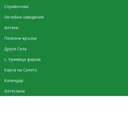
Справочник
Лечебни заведения
Аптеки
Полезни връзки
Други Cела
с. Кривица фирми
Картa на Селото
Календар
Изтегляне
Абонаментна форма
Име