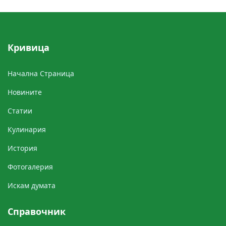
Кривицa
Начална Cтраница
Новините
Cтатии
Кулинария
История
Фотогалерия
Искам думата
Справочник