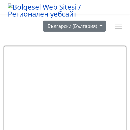
Изберете език
Български (България)