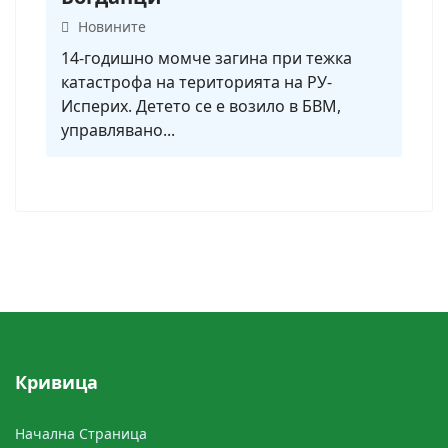
Новините
14-годишно момче загина при тежка
катастрофа на територията на РУ-
Исперих. Детето се е возило в БВМ,
управлявано...
Кривицa
Начална Cтраница