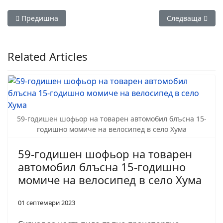
Предишна статия: 32-ри Есенен панаир в Разград ще се пр
Следваща стати
Предишна
Следваща
Related Articles
59-годишен шофьор на товарен автомобил блъсна 15-
годишно момиче на велосипед в село Хума
59-годишен шофьор на товарен
автомобил блъсна 15-годишно
момиче на велосипед в село Хума
01 септември 2023