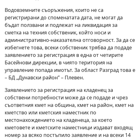
Водовземните съоръжения, които не са
регистрирани до споменатата дата, не могат да
бъдат ползвани и подлежат на ликвидация за
сметка на техния собственик, който носи и
административно-наказателна отговорност. За да се
избегнете това, всеки собственик трябва да подаде
заявлението за регистрация в една от четирите
Басейнови дирекции, в чиято територия на
управление попада имотът. За област Разград това е
– БД „Дунавски район” – Плевен.
Заявлението за регистрация на кладенец за
собствени потребности може да се подаде и чрез
съответния кмет на община, кмет на район, кмет на
кметство или кметския наместник по
местонахождението на кладенеца, за което
кметовете и кметските наместници издават входящ
номер за всяко постъпило заявление и на всеки 14