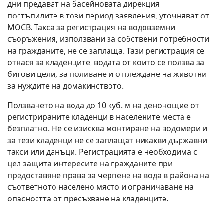
дни предават на басейновата дирекция
постъпилите в този период заявления, уточняват от
МОСВ. Такса за регистрация на водовземни
съоръжения, използвани за собствени потребности
на гражданите, не се заплаща. Тази регистрация се
отнася за кладенците, водата от които се ползва за
битови цели, за поливане и отглеждане на животни
за нуждите на домакинството.
Ползването на вода до 10 куб. м на денонощие от
регистрираните кладенци в населените места е
безплатно. Не се изисква монтиране на водомери и
за тези кладенци не се заплащат никакви държавни
такси или данъци. Регистрацията е необходима с
цел защита интересите на гражданите при
предоставяне права за черпене на вода в района на
съответното населено място и ограничаване на
опасността от пресъхване на кладенците.