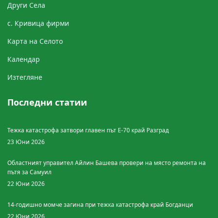
Други Cела
с. Кривица фирми
Картa на Селото
Календар
Изтегляне
Последни статии
Тежка катастрофа затвори главен път Е-70 край Разград
23 Юни 2026
Областният управител Айлин Башева провери на място ремонта на
пътя за Самуил
22 Юни 2026
14-годишно момче загина при тежка катастрофа край Богданци
22 Юни 2026