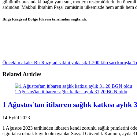
günümüz arasındaki bağın yanı sıra, modern restoratörlerin bu önemli 
ardından 'Makbul İbrahim Paşa' camisinin ülkemizde hem antik hem 
Bilgi Razgrad Bölge İdaresi tarafından sağlandı.
Önceki makale: Bir Razgrad sakini yaklaşık 1.200 kilo sarı kuruşla '
Related Articles
1 Ağustos'tan itibaren sağlık katkısı aylık 31,20 BGN oldu
1 Ağustos'tan itibaren sağlık katkısı aylık
14 Eylül 2023
1 Ağustos 2023 tarihinden itibaren kendi zorunlu sağlık primlerini öde
sigortalısı olarak kayıtlı olmayanlar Sosyal Güvenlik Kanunu, ayda