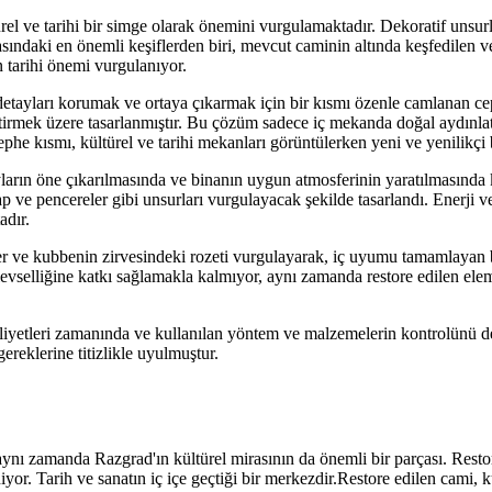
ürel ve tarihi bir simge olarak önemini vurgulamaktadır. Dekoratif unsu
ındaki en önemli keşiflerden biri, mevcut caminin altında keşfedilen ve 
n tarihi önemi vurgulanıyor.
ayları korumak ve ortaya çıkarmak için bir kısmı özenle camlanan ceph
irmek üzere tasarlanmıştır. Bu çözüm sadece iç mekanda doğal aydınlat
phe kısmı, kültürel ve tarihi mekanları görüntülerken yeni ve yenilikçi 
arın öne çıkarılmasında ve binanın uygun atmosferinin yaratılmasında k
rap ve pencereler gibi unsurları vurgulayacak şekilde tasarlandı. Enerji
adır.
eler ve kubbenin zirvesindeki rozeti vurgulayarak, iç uyumu tamamlayan 
işlevselliğine katkı sağlamakla kalmıyor, aynı zamanda restore edilen e
yetleri zamanında ve kullanılan yöntem ve malzemelerin kontrolünü de i
eklerine titizlikle uyulmuştur.
ynı zamanda Razgrad'ın kültürel mirasının da önemli bir parçası. Resto
eniyor. Tarih ve sanatın iç içe geçtiği bir merkezdir.Restore edilen cami