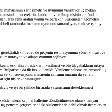
lı mimarisinin zarif simetri ve uyumunu yansıtıyor. İç mekan
er arasında pencerelerin, kubbenin ve mihrap nişinin etrafındaki
llanılarak renk aralığı yoğun ve parlaktır. Süslemeler, geometrik
Alt kubbeli tamburda, mekanın uyumunu tamamlayan, renk ve ışık oyunu
 gerektirdi.Ekim 2020'de projenin restorasyonuna yönelik inşaat ve
a, restorasyon ve adaptasyonunu sağlıyor.
ısmı, eski ahşap desteklerin kesilmesi ve büyük çatlakların ortaya
e Bulgaristan'da ilk kez kullanıldı. Yenileme çalışmaları arasında üç
onu ve konservasyonu, minarenin çatısının onarımı da yer aldı.
ar için nişler korunmuştur.
layış ve iyi bir şekilde bir arada yaşamasının desteklenmesi
e süslemelerin orijinal hallerine döndürülmesine olanak tanıyan
ma taş pencere çerçevelerindeki süslemeler de dahil olmak üzere erken