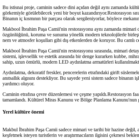
Bu istisnai proje, caminin sadece dini açıdan değil aynı zamanda kült
görkemiyle görülebilecek yeni bir boyut kazandırıyor.Restorasyon sıras
Binanın iç kısmının bir parçası olarak sergileniyorlar, böylece mekanı
Makbool İbrahim Paşa Camii'nin restorasyonu aynı zamanda mimari det
özgünlüğünü, koruma ve sunuma yönelik modern teknolojilerle birleşt
nem ve atmosfer koşulları gibi dış etkenlerden de koruyor. Bu camlı ce
Makbool İbrahim Paşa Camii'nin restorasyonu sırasında, mimari detayl
sistemi, işlevsellik ve estetik arasında bir denge kurarken kubbe, mih
sahip, uzun ömürlü, modern LED aydınlatma armatürleri kullanılmakt
Aydınlatma, dekoratif freskler, pencerelerin etrafındaki girift süslem
anıtsallık algısını destekliyor. Bu sayede yeni sistem sadece binanın 
yardımcı oluyor.
Caminin etrafına çevre düzenlemesi ve çeşme yapıldı.Restorasyon faali
tamamlandı. Kültürel Miras Kanunu ve Bölge Planlama Kanunu'nun ger
Yerel kültüre önemi
Makbul İbrahim Paşa Camii sadece mimari ve tarihi bir hazine değil, a
keşfetmek isteyen turistlerin ve araştırmacıların ilgisini çekmesi bekl