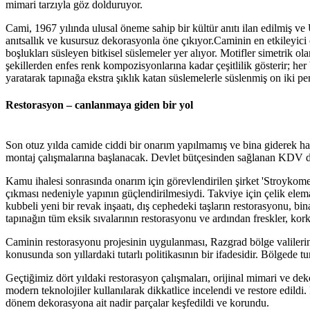
mimari tarzıyla göz dolduruyor.
Cami, 1967 yılında ulusal öneme sahip bir kültür anıtı ilan edilmiş 
anıtsallık ve kusursuz dekorasyonla öne çıkıyor.Caminin en etkileyici 
boşlukları süsleyen bitkisel süslemeler yer alıyor. Motifler simetrik o
şekillerden enfes renk kompozisyonlarına kadar çeşitlilik gösterir; h
yaratarak tapınağa ekstra şıklık katan süslemelerle süslenmiş on iki p
Restorasyon – canlanmaya giden bir yol
Son otuz yılda camide ciddi bir onarım yapılmamış ve bina giderek ha
montaj çalışmalarına başlanacak. Devlet bütçesinden sağlanan KDV d
Kamu ihalesi sonrasında onarım için görevlendirilen şirket 'Stroykome
çıkması nedeniyle yapının güçlendirilmesiydi. Takviye için çelik elema
kubbeli yeni bir revak inşaatı, dış cephedeki taşların restorasyonu, b
tapınağın tüm eksik sıvalarının restorasyonu ve ardından freskler, kork
Caminin restorasyonu projesinin uygulanması, Razgrad bölge valilerini
konusunda son yıllardaki tutarlı politikasının bir ifadesidir. Bölgede t
Geçtiğimiz dört yıldaki restorasyon çalışmaları, orijinal mimari ve de
modern teknolojiler kullanılarak dikkatlice incelendi ve restore edild
dönem dekorasyona ait nadir parçalar keşfedildi ve korundu.