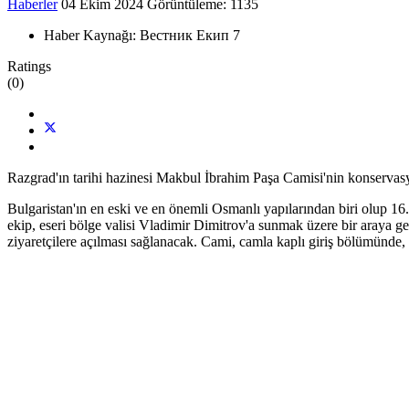
Haberler
04 Ekim 2024
Görüntüleme: 1135
Haber Kaynağı:
Вестник Екип 7
Ratings
(0)
Razgrad'ın tarihi hazinesi Makbul İbrahim Paşa Camisi'nin konservasy
Bulgaristan'ın en eski ve en önemli Osmanlı yapılarından biri olup 16.
ekip, eseri bölge valisi Vladimir Dimitrov'a sunmak üzere bir araya 
ziyaretçilere açılması sağlanacak. Cami, camla kaplı giriş bölümünde, i