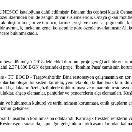
ve UNESCO kataloğuna dahil edilmiştir. Binanın dış cephesi klasik Osman
özelliklerinden biri de zengin duvar süslemeleridir. Ortaya çıkan motifl
larak oluşturulmuştur ve turuncu, kırmızı, yeşil ve mavi saf pigmentler ku
er bir ayrıntı, iç mekanın genel konseptine göre özenle uyarlanmıştır.
encere bulunmaktadır.
rabeye dönmüştü. 2018'deki ciddi durumu, proje gereği acil bir onarımı
ahil 2.374.836 BGN değerindeki proje, 'İbrahim Paşa' camisinin korum
rs - TT' EOOD - Targovishte'dir. Bina restorasyon çalışmasının en zor k
nlardan oluşan bir sistem kuruldu, yeni teknoloji kullanılarak kuruldu v
inadaki çatlakların özel çözümlerle doldurulması ve minarenin restorasy
uluklar, ahşap elemanlar, panjurlar ve pencerelerin alçı elemanları. Kuşl
n ve hükümetin kültürel ve tarihi mirasın korunması, etnik grupların an
urizmin gelişmesi.
koratif unsurların korunmasına odaklandı. Karmaşık freskler, renklerin v
i. Restorasyon sırasında, tapınağın gelişiminin farklı aşamalarından kal