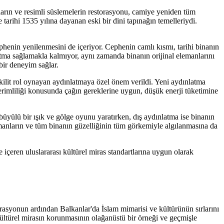
rların ve resimli süslemelerin restorasyonu, camiye yeniden tüm
tarihi 1535 yılına dayanan eski bir dini tapınağın temelleriydi.
enin yenilenmesini de içeriyor. Cephenin camlı kısmı, tarihi binanın
ma sağlamakla kalmıyor, aynı zamanda binanın orijinal elemanlarını
bir deneyim sağlar.
ilit rol oynayan aydınlatmaya özel önem verildi. Yeni aydınlatma
 verimliliği konusunda çağın gereklerine uygun, düşük enerji tüketimine
büyülü bir ışık ve gölge oyunu yaratırken, dış aydınlatma ise binanın
lemanların ve tüm binanın güzelliğinin tüm görkemiyle algılanmasına da
çeren uluslararası kültürel miras standartlarına uygun olarak
rasyonun ardından Balkanlar'da İslam mimarisi ve kültürünün sırlarını
, kültürel mirasın korunmasının olağanüstü bir örneği ve geçmişle