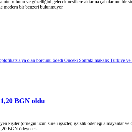
anıtın ruhunu ve güzelliğini gelecek nesillere aktarma çabalarının bir 
de modern bir benzeri bulunmuyor.
Toplofikatsia'ya olan borcunu ödedi
Önceki
Sonraki makale: Türkiye ve B
 31,20 BGN oldu
yen kişiler (örneğin uzun süreli işsizler, işsizlik ödeneği almayanlar v
 31,20 BGN ödeyecek.