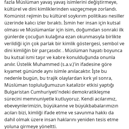
fazla Müslüman yavaş yavaş isimlerini değiştirmeye,
kültürel ve dini kimliklerinden vazgeçmeye zorlandı.
Komünist rejimin bu kültürel soykırım politikası nesiller
üzerinde kalıcı izler bıraktı. İsmin her insan için kutsal
olması ve Müslümanlar için isim, doğumdan sonraki ilk
günlerde çocuğun kulağına ezan okunmasıyla birlikte
verildiği için çok parlak bir kimlik göstergesi, sembol ve
dini kimliğin bir parçasıdır. . Müslüman hayatı boyunca
bu kutsal ismi taşır ve kabre konulduğunda onunla
anılır. Üstelik Muhammed (s.a.v.)'in ifadesine göre
kıyamet gününde aynı isimle anılacaktır. İşte bu
nedenle bugün, bu trajik olaylardan kırk yıl sonra,
Müslüman topluluğumuzun katalizör etkisi yaptığı
Bulgaristan Cumhuriyeti'ndeki demokratikleşme
sürecini memnuniyetle kutluyoruz. Kendi acılarımız,
ebeveynlerimizin, büyükanne ve büyükbabalarımızın
acıları bizi, kimliği ifade etme ve savunma hakkı da
dahil olmak üzere insan haklarını yeniden tesis etme
yoluna girmeye yöneltti.