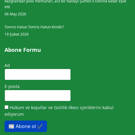
Razgrad'dan polis memurları, acil bir hastayı Şumen il sınırına kadar eşlik
etti
06 May 2026
Tomris Hatun Tomris Hatun Kimdir?
19 Şubat 2026
Abone Formu
Ad
E-posta
Hüküm ve koşullar
ve
Gizlilik ilkesi
içeriklerini kabul
ediyorum
📰 Abone ol ✔️