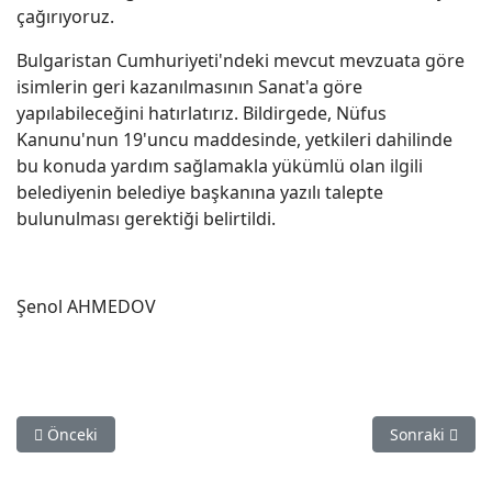
çağırıyoruz.
Bulgaristan Cumhuriyeti'ndeki mevcut mevzuata göre
isimlerin geri kazanılmasının Sanat'a göre
yapılabileceğini hatırlatırız. Bildirgede, Nüfus
Kanunu'nun 19'uncu maddesinde, yetkileri dahilinde
bu konuda yardım sağlamakla yükümlü olan ilgili
belediyenin belediye başkanına yazılı talepte
bulunulması gerektiği belirtildi.
Şenol AHMEDOV
Önceki makale: Samuil yerel yönetim Dr. Şefkı'nın kliniğini yı
Sonraki makal
Önceki
Sonraki