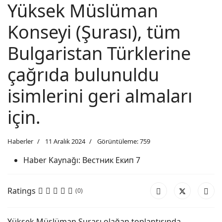
Yüksek Müslüman
Konseyi (Şurası), tüm
Bulgaristan Türklerine
çağrıda bulunuldu
isimlerini geri almaları
için.
Haberler
11 Aralık 2024
Görüntüleme: 759
Haber Kaynağı:
Вестник Екип 7
Ratings
(0)
Yüksek Müslüman Şurası olağan toplantısında,