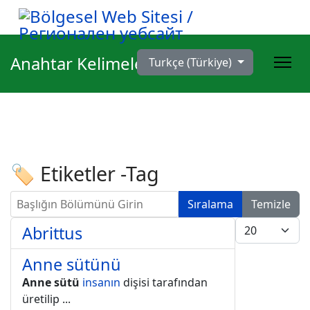
Dilinizi seçin
Anahtar Kelimeler
Turkçe (Türkiye)
🏷 Etiketler -Tag
Başlığın Bölümünü Girin
Sıralama
Temizle
Göster #
Abrittus
Anne sütünü
Anne sütü
insanın
dişisi tarafından
üretilip
...