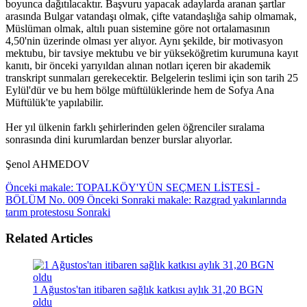
boyunca dağıtılacaktır. Başvuru yapacak adaylarda aranan şartlar
arasında Bulgar vatandaşı olmak, çifte vatandaşlığa sahip olmamak,
Müslüman olmak, altılı puan sistemine göre not ortalamasının
4,50'nin üzerinde olması yer alıyor. Aynı şekilde, bir motivasyon
mektubu, bir tavsiye mektubu ve bir yükseköğretim kurumuna kayıt
kanıtı, bir önceki yarıyıldan alınan notları içeren bir akademik
transkript sunmaları gerekecektir. Belgelerin teslimi için son tarih 25
Eylül'dür ve bu hem bölge müftülüklerinde hem de Sofya Ana
Müftülük'te yapılabilir.
Her yıl ülkenin farklı şehirlerinden gelen öğrenciler sıralama
sonrasında dini kurumlardan benzer burslar alıyorlar.
Şenol AHMEDOV
Önceki makale: TOPALKÖY'YÜN SEÇMEN LİSTESİ -
BÖLÜM No. 009
Önceki
Sonraki makale: Razgrad yakınlarında
tarım protestosu
Sonraki
Related Articles
1 Ağustos'tan itibaren sağlık katkısı aylık 31,20 BGN
oldu