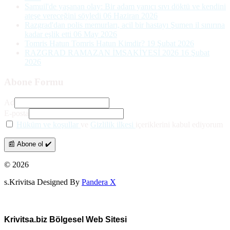
Samuil'de yaşanan olay: Bir adam yanıcı sıvı döktü ve kendini
ateşe vereceğini söyledi
06 Haziran 2026
Razgrad'dan polis memurları, acil bir hastayı Şumen il sınırına
kadar eşlik etti
06 May 2026
Tomris Hatun Tomris Hatun Kimdir?
19 Şubat 2026
RAZGRAD RAMAZAN İMSAKİYESİ 2026
16 Şubat
2026
Abone Formu
Ad
E-posta
Hüküm ve koşullar
ve
Gizlilik ilkesi
içeriklerini kabul ediyorum
📰 Abone ol ✔️
© 2026
s.Krivitsa Designed By
Pandera X
Krivitsa.biz Bölgesel Web Sitesi