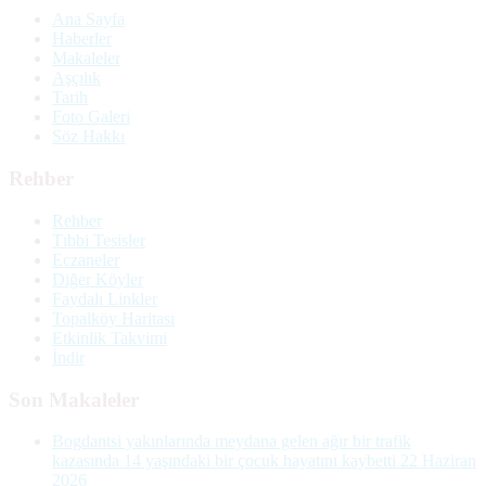
Ana Sayfa
Haberler
Makaleler
Aşçılık
Tarih
Foto Galeri
Söz Hakkı
Rehber
Rehber
Tıbbi Tesisler
Eczaneler
Diğer Köyler
Faydalı Linkler
Topalköy Haritası
Etkinlik Takvimi
İndir
Son Makaleler
Bogdantsi yakınlarında meydana gelen ağır bir trafik
kazasında 14 yaşındaki bir çocuk hayatını kaybetti
22 Haziran
2026