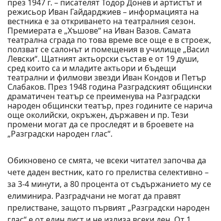
през 1947 г. – писателят Тодор Донев и артистът и
режисьор Иван Гайдарджиев – информацията на
вестника е за откриването на театралния сезон.
Премиерата е „Хъшове“ на Иван Вазов. Самата
театрална сграда по това време все още е в строеж,
ползват се салонът и помещения в училище „Васил
Левски“. Щатният актьорски състав е от 19 души,
сред които са и младите актьори и бъдещи
театрални и филмови звезди Иван Кондов и Петър
Слабаков. През 1948 година Разградският общински
драматичен театър се преименува на Разградски
народен общински театър, през годините се нарича
още околийски, окръжен, държавен и пр. Тези
промени могат да се проследят и в броевете на
„Разградски народен глас“.
Обикновено се смята, че всеки читател започва да
чете даден вестник, като го прелиства селективно –
за 3-4 минути, а 80 процента от съдържанието му се
елиминира. Разградчани не могат да правят
прелистване, защото първият „Разградски народен
глас“ е от един лист и не излиза всеки ден. От 1