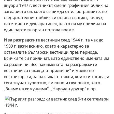
януари 1947 г. вестникът сменя графичния облик на
заглавието си, което се вижда от илюстрациите, но
съдържателният облик си остава същият, т.е. кух,
патетичен и декларативен, както си му прилича на
един партиен орган по това време.
И за разградските вестници след 1944 г., та чак до
1989 г. важи всичко, което е характерно за
останалите български вестници през периода.
Всички те си приличат, като единствено имената им
са различни. Все пак имената на разградските
вестници са някак „по-прилични“ и малко по-
вестникарски, за разлика от някои, които и тогава, и
сега звучат куриозно, смешно и глуповато, като
„Знаме на комунизма“, „Народен другар“ и пр.