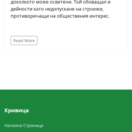
доколкото може осветени. Той обхващал и
дейности като недопускане на строежи,
противоречащи на обществения интерес.
Read More
Кривицa
Начална Cтраница