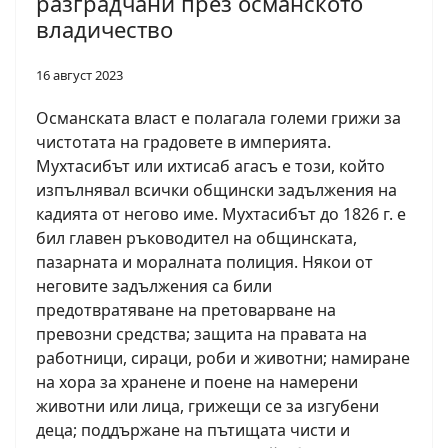
разградчани през османското
владичество
16 август 2023
Османската власт е полагала големи грижи за
чистотата на градовете в империята.
Мухтасибът или ихтисаб агасъ е този, който
изпълнявал всички общински задължения на
кадията от негово име. Мухтасибът до 1826 г. е
бил главен ръководител на общинската,
пазарната и моралната полиция. Някои от
неговите задължения са били
предотвратяване на претоварване на
превозни средства; защита на правата на
работници, сираци, роби и животни; намиране
на хора за хранене и поене на намерени
животни или лица, грижещи се за изгубени
деца; поддържане на пътищата чисти и