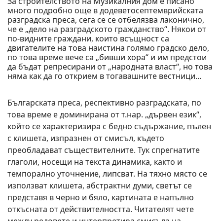
За строителството на Музикалния дом е писано
много подробно още в додеветосептемврийската
разградска преса, сега се се отбелязва лаконично,
че е „дело на разградското гражданство“. Някои от
по-видните граждани, които всъщност са
двигателите на това наистина голямо градско дело,
по това време вече са „бивши хора“ и им предстои
да бъдат репресирани от „народната власт“, но това
няма как да го открием в тогавашните вестници…
Българската преса, респективно разградската, по
това време е доминирана от т.нар. „дървен език“,
който се характеризира с бедно съдържание, пълен
с клишета, изпразнен от смисъл, където
преобладават съществителните. Тук спрегнатите
глаголи, носещи на текста динамика, както и
темпорално уточнение, липсват. На тяхно място се
използват клишета, абстрактни думи, светът се
представя в черно и бяло, картината е напълно
откъсната от действителността. Читателят чете