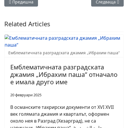
Предишна статия: Емблематичната разградската джамия „
Следваща статия
Предишна
Следваща
Related Articles
Емблематичната разградската джамия „Ибрахим паша“
Емблематичната разградската
джамия „Ибрахим паша“ отначало
е имала друго име
20 февруари 2025
В османските тахрирски документи от XVI XVII
век голямата джамия и кварталът, оформен
около нея в Разград (Хезарград), не са
наричани „Ибрахим паша“, а جامع الشريف –