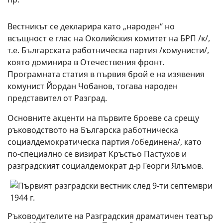
Вестникът се декларира като „народен“ но
всъщност е глас на Околийския комитет на БРП /к/,
т.е. Българската работническа партия /комунисти/,
която доминира в Отечествения фронт.
Програмната статия в първия брой е на изявения
комунист Йордан Чобанов, тогава народен
представител от Разград.
Основните акценти на първите броеве са срещу
ръководството на Българска работническа
социалдемократическа партия /обединена/, като
по-специално се визират Кръстьо Пастухов и
разградският социалдемократ д-р Георги Ялъмов.
Ръководителите на Разградския драматичен театър