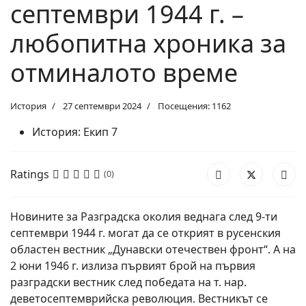
септември 1944 г. –
любопитна хроника за
отминалото време
История
27 септември 2024
Посещения: 1162
История:
Екип 7
Ratings
(0)
Новините за Разградска околия веднага след 9-ти
септември 1944 г. могат да се открият в русенския
областен вестник „Дунавски отечествен фронт“. А на
2 юни 1946 г. излиза първият брой на първия
разградски вестник след победата на т. нар.
деветосептемврийска революция. Вестникът се