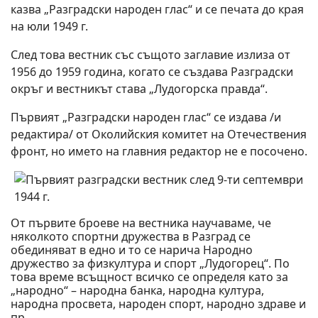
казва „Разградски народен глас“ и се печата до края
на юли 1949 г.
След това вестник със същото заглавие излиза от
1956 до 1959 година, когато се създава Разградски
окръг и вестникът става „Лудогорска правда“.
Първият „Разградски народен глас“ се издава /и
редактира/ от Околийския комитет на Отечествения
фронт, но името на главния редактор не е посочено.
От първите броеве на вестника научаваме, че
няколкото спортни дружества в Разград се
обединяват в едно и то се нарича Народно
дружество за физкултура и спорт „Лудогорец“. По
това време всъщност всичко се определя като за
„народно“ – народна банка, народна култура,
народна просвета, народен спорт, народно здраве и
пр.