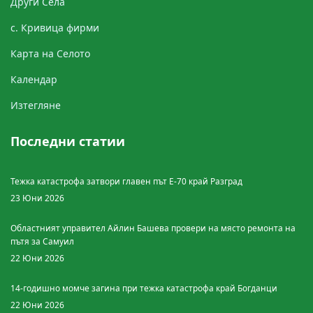
Други Cела
с. Кривица фирми
Картa на Селото
Календар
Изтегляне
Последни статии
Тежка катастрофа затвори главен път Е-70 край Разград
23 Юни 2026
Областният управител Айлин Башева провери на място ремонта на
пътя за Самуил
22 Юни 2026
14-годишно момче загина при тежка катастрофа край Богданци
22 Юни 2026