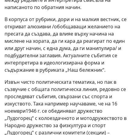
между редовете и интерпретира смисъла на
написаното по обратния начин.
В корпуса от рубрики, дори и на малкия вестник, се
откриват алюзивни /обобщаващи желанието на
пресата да създава, да влияе върху начина на
мислене на хората, да ги кара да реагират по един
или друг начин, с една дума, да ги манипулира/ и
подбудителни заглавия. Актуалните събития се
интерпретира в идеологизирана форма и
съдържание в рубриката „Наш бележник“.
Извън чисто политическата тематика, но пак в
съзвучие с общата политическа линия, редовно се
проследяват събития, свързани със спорта и
изкуството. Така например научаваме, че на 16
ноември1946 г. се обединяват дружество
„Лудогорец“ с колоездачното и мотодружеството в
Народно дружество за физкултура и спорт
„Лудогорец“ с различни комитети (секции) –