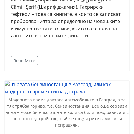
Câmi i Şerif (Шариф джамия). Тахрирски
тефтери – това са книгите, в които се записват
преброяванията за определяне на човешките
и имуществените активи, които са основа на
данъците в османските финанси.
Read More
Модерното време докарва автомобилите в Разград, а за
тях трябва гориво, т.е. бензиностанция. Все още сервизи
няма – може би някогашните коли са били по-здрави, а и с
по-просто устройство, тъй че шофьорите сами си ги
поправяли.