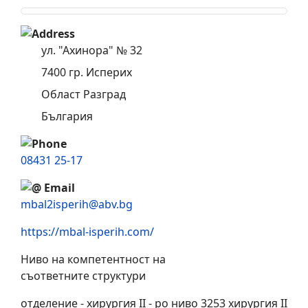
ул. "Ахинора" № 32
7400
гр. Исперих
Област Разград
България
08431 25-17
mbal2isperih@abv.bg
https://mbal-isperih.com/
Ниво на компетентност на
съответните структури
отделение - хирургия II - ро ниво 3253 хирургия II