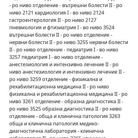
- ро ниво отделение - вътрешни болести II - ро
ниво 2121 кардиология I - во ниво 2124
гастроентерология II - ро ниво 2127
пневмология и фтизиатрия I - во ниво 3524
вътрешни болести II - ро ниво отделение -
нервни болести II - ро ниво 3255 нервни болести
II - ро ниво отделение - педиатрия I - во ниво
3257 педиатрия I - во ниво отделение -
анестезиология и интензивно лечение II - ро
ниво анестезиология и интензивно лечение II -
ро ниво 3259 отделение - физикална и
рехабилитационна медицина II - ро ниво
физикална и рехабилитационна медицина II - ро
ниво 3261 отделение - образна диагностика II -
ро ниво 3525 образна диагностика II - ро ниво
отделение - обща и клинична патология 3263
обща и клинична патология медико-
диагностична лаборатория - клинична