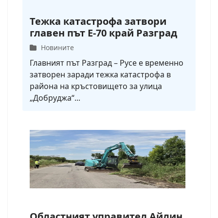
Тежка катастрофа затвори
главен път Е-70 край Разград
Новините
Главният път Разград – Русе е временно
затворен заради тежка катастрофа в
района на кръстовището за улица
„Добруджа“...
Областният управител Айлин