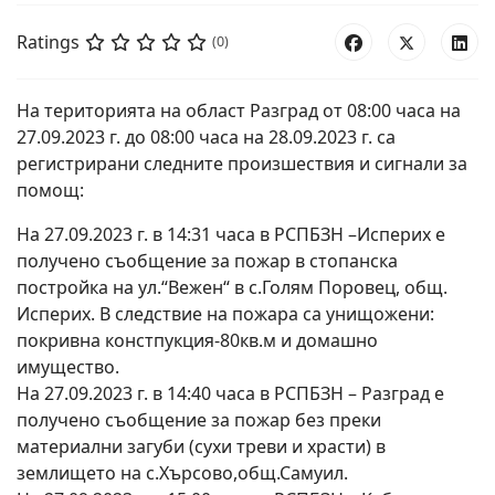
Ratings
(0)
На територията на област Разград от 08:00 часа на
27.09.2023 г. до 08:00 часа на 28.09.2023 г. са
регистрирани следните произшествия и сигнали за
помощ:
На 27.09.2023 г. в 14:31 часа в РСПБЗН –Исперих е
получено съобщение за пожар в стопанска
постройка на ул.“Вежен“ в с.Голям Поровец, общ.
Исперих. В следствие на пожара са унищожени:
покривна констпукция-80кв.м и домашно
имущество.
На 27.09.2023 г. в 14:40 часа в РСПБЗН – Разград е
получено съобщение за пожар без преки
материални загуби (сухи треви и храсти) в
землището на с.Хърсово,общ.Самуил.