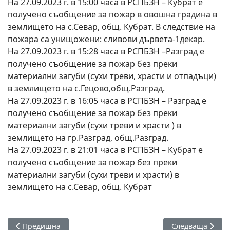
На 27.09.2023 г. в 15:00 часа в РСПБЗН – Кубрат е
получено съобщение за пожар в овошна градина в
землището на с.Севар, общ. Кубрат. В следствие на
пожара са унищожени: сливови дървета-1декар.
На 27.09.2023 г. в 15:28 часа в РСПБЗН –Разград е
получено съобщение за пожар без преки
материални загуби (сухи треви, храсти и отпадъци)
в землището на с.Гецово,общ.Разград.
На 27.09.2023 г. в 16:05 часа в РСПБЗН – Разград е
получено съобщение за пожар без преки
материални загуби (сухи треви и храсти ) в
землището на гр.Разград, общ.Разград.
На 27.09.2023 г. в 21:01 часа в РСПБЗН – Кубрат е
получено съобщение за пожар без преки
материални загуби (сухи треви и храсти) в
землището на с.Севар, общ. Кубрат
Предишна статия: Повторно хванаха 39-годишен мъж от Са
Следваща стати
Предишна
Следваща