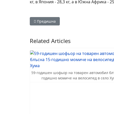
кг, в Япония - 28,3 кг, а в Южна Африка - 
Предишна статия: Първи звънец в Турция: Оп
Предишна
Related Articles
59-годишен шофьор на товарен автомобил бл
годишно момиче на велосипед в село Х