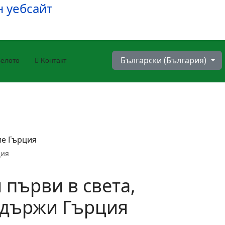
Изберете език
Български (България)
елото
Kонтакт
ция
 първи в света,
 държи Гърция