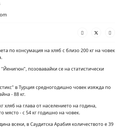
8
com
вета по консумация на хляб с близо 200 кг на човек
.
 "Йенигюн", позовавайки се на статистически
истикс" в Турция средногодишно човек изяжда по
айна - 88 кг.
г хляб на глава от населението на година,
сто място - с 54 кг годишно на човек.
дина всеки, в Саудитска Арабия количеството е 39