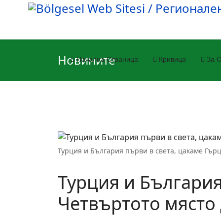
Новините
Начална Cтраница
Кривицa
За C
Турция и България първи в света, цакаме Гър
Турция и България
Четвъртото място