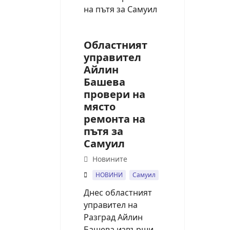
Областният
управител
Айлин
Башева
провери на
място
ремонта на
пътя за
Самуил
Новините
НОВИНИ
Самуил
Днес областният
управител на
Разград Айлин
Башева извърши