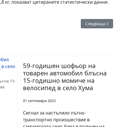
25,8 кг, показват цитираните статистически данни.
ростиха с 35 на сто уроците, забраниха телефоните в клас
Следваща статия: До
Следваща
59-годишен шофьор на
товарен автомобил блъсна
15-годишно момиче на
ъсна 15-
велосипед в село Хума
ума
01 септември 2023
Сигнал за настъпило пътно-
транспортно произшествие в
самуилското село Хума е получен на