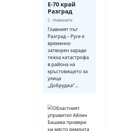
Е-70 край
Разград
Новините
Главният път
Разград – Русе е
временно
затворен заради
тежка катастрофа
в района на
кръстовището за
улица
„Добруджа“...