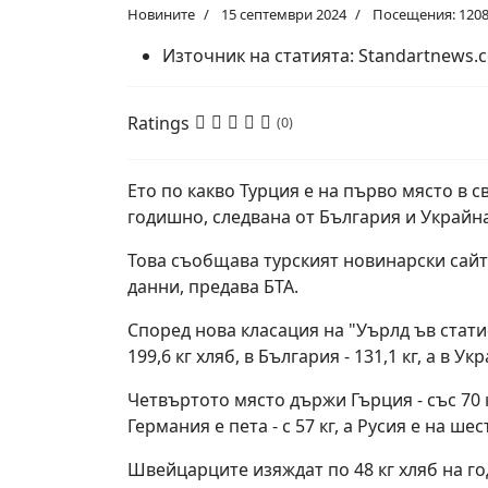
Новините
15 септември 2024
Посещения: 120
Източник на статията:
Standartnews.
Ratings
(0)
Ето по какво Турция е на първо място в с
годишно, следвана от България и Украйна
Това съобщава турският новинарски сайт
данни, предава БТА.
Според нова класация на "Уърлд ъв стат
199,6 кг хляб, в България - 131,1 кг, а в Укр
Четвъртото място държи Гърция - със 70 к
Германия е пета - с 57 кг, а Русия е на ше
Швейцарците изяждат по 48 кг хляб на го