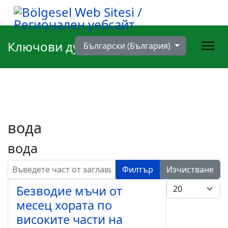
Изберете език
Ключови думи
Български (България)
вода
вода
Въведете част от заглавието
Филтър
Изчистване
Брой записи #
Безводие мъчи от
месец хората по
високите части на