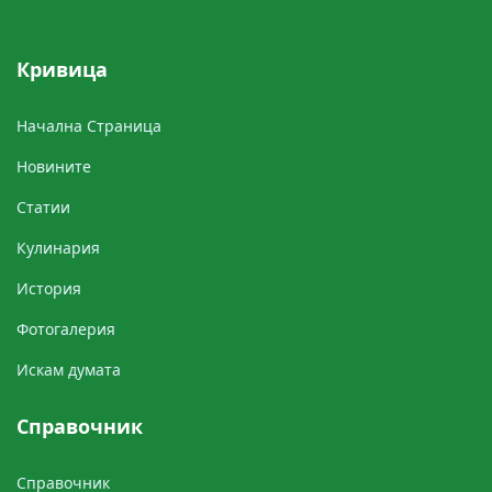
Кривицa
Начална Cтраница
Новините
Cтатии
Кулинария
История
Фотогалерия
Искам думата
Справочник
Справочник